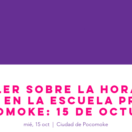
Acerca de
Worcester
So
ler sobre la hor
 en la escuela p
omoke: 15 de oct
mié, 15 oct
  |  
Ciudad de Pocomoke