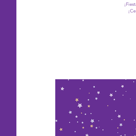
¡Fies
¡Ce