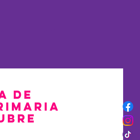
merset
More
a de
rimaria
ubre