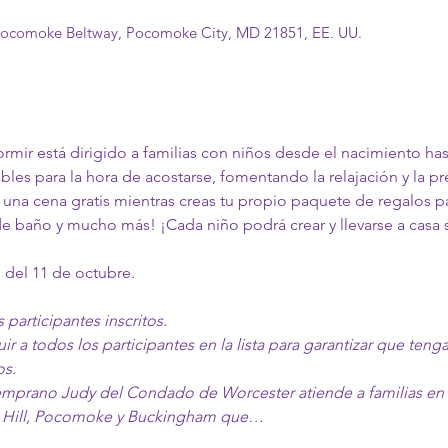
ocomoke Beltway, Pocomoke City, MD 21851, EE. UU.
dormir está dirigido a familias con niños desde el nacimiento ha
ables para la hora de acostarse, fomentando la relajación y la p
e una cena gratis mientras creas tu propio paquete de regalos p
s de baño y mucho más! ¡Cada niño podrá crear y llevarse a casa
s del 11 de octubre.
 participantes inscritos.
uir a todos los participantes en la lista para garantizar que te
os.
emprano Judy del Condado de Worcester atiende a familias en l
ow Hill, Pocomoke y Buckingham que…