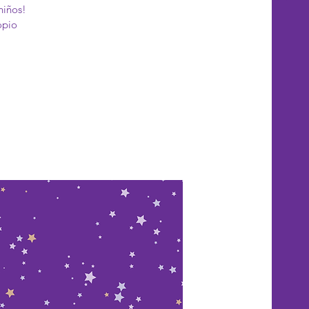
niños!
opio