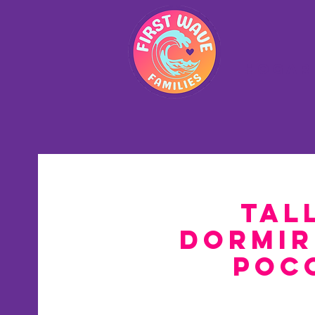
Hogar
Tal
dormir
Poc