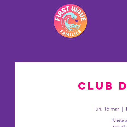
Hogar
Club d
lun, 16 mar
  |  
¡Únete a
gratis!