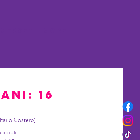
merset
More
ani: 16
tario Costero)
a de café
apoyamos