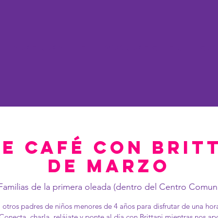
Acerca de
Worcester
So
e café con Britt
de marzo
Familias de la primera oleada (dentro del Centro Comuni
 otros padres de niños menores de 4 años para disfrutar de una hor
 Conecta, charla, relájate y ponte al día con Brittani mientras nos 