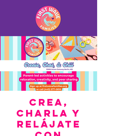
Crea,
charla y
relájate
con