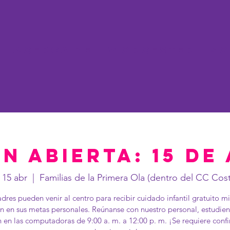
Acerca de
Worcester
So
n abierta: 15 de
 15 abr
  |  
Familias de la Primera Ola (dentro del CC Cos
dres pueden venir al centro para recibir cuidado infantil gratuito m
n en sus metas personales. Reúnanse con nuestro personal, estudien
n en las computadoras de 9:00 a. m. a 12:00 p. m. ¡Se requiere conf