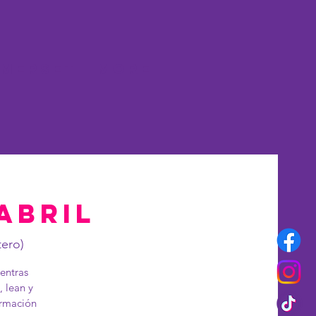
merset
More
 abril
tero)
ientras
, lean y
irmación