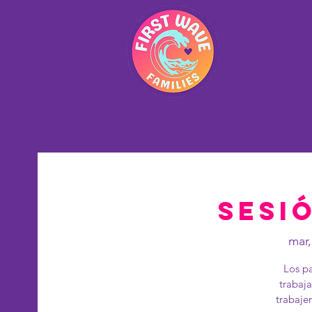
Hogar
Sesió
mar,
Los pa
trabaja
trabaje