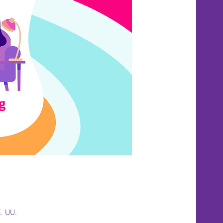
. UU.