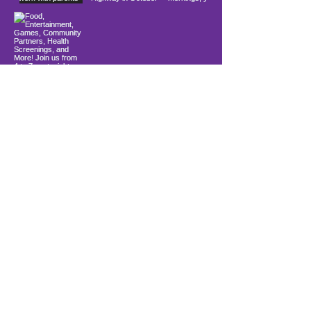
Load More
10900 Ocean Gateway
Berlín, MD 21811
Ubicado dentro de la Iglesia
Comunitaria Costera