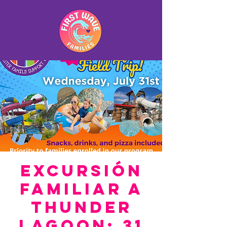
Excursión
familiar a
Thunder
Lagoon: 31