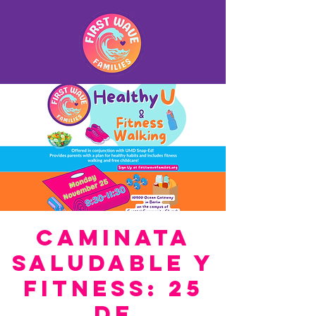
Caminata
saludable y
fitness: 25
de