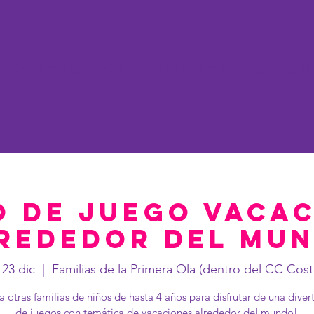
Acerca de
Worcester
So
 de juego Vaca
rededor del mu
 23 dic
  |  
Familias de la Primera Ola (dentro del CC Cost
a otras familias de niños de hasta 4 años para disfrutar de una divert
de juegos con temática de vacaciones alrededor del mundo!