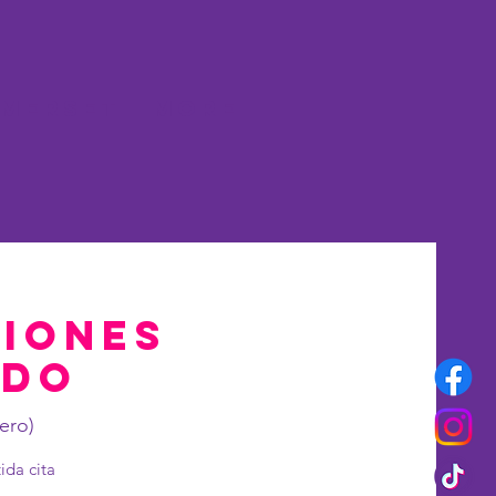
merset
More
ciones
ndo
ero)
ida cita