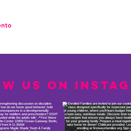
ento
ow us on Insta