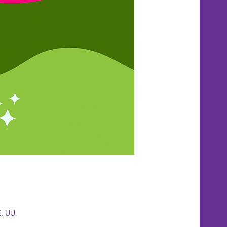
. UU.