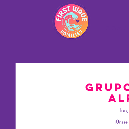
Hogar
Grupo
al
lun,
¡Únase 