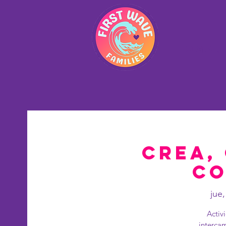
Hogar
Crea,
Co
jue,
Activ
interca