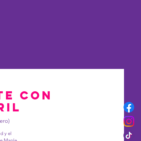
merset
More
te con
ril
ero)
d y el
de Maple