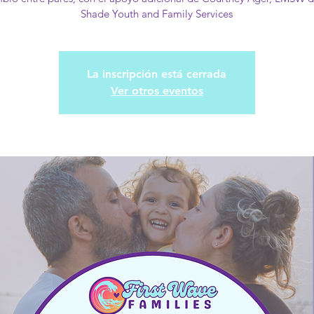
Shade Youth and Family Services
La inscripción está cerrada
Ver otros eventos