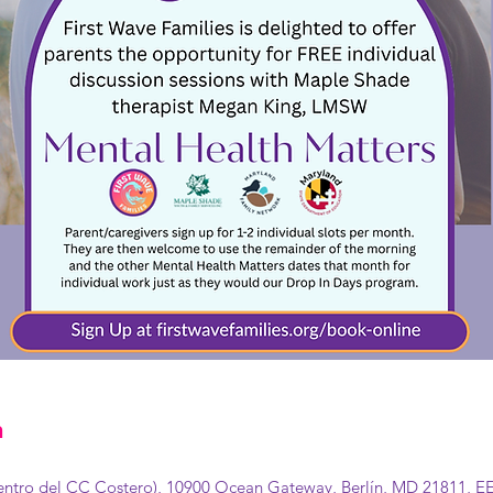
n
dentro del CC Costero), 10900 Ocean Gateway, Berlín, MD 21811, EE