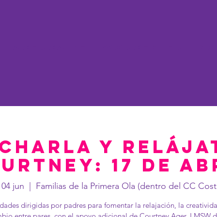
Acerca de
Worcester
So
 charla y relája
urtney: 17 de ab
 04 jun
  |  
Familias de la Primera Ola (dentro del CC Cost
idades dirigidas por padres para fomentar la relajación, la creativida
mbio entre pares, con el apoyo adicional de Courtney Ager, LMSW 