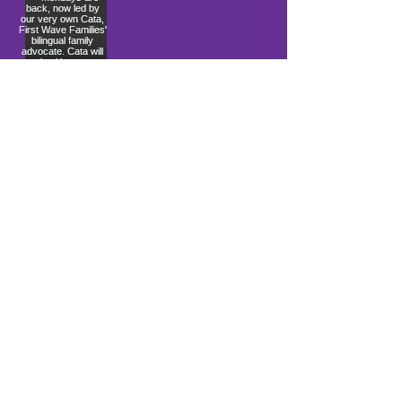
Load More
10900 Ocean Gateway
Berlín, MD 21811
Ubicado dentro de la Iglesia
Comunitaria Costera
info@firstwavefamilies.org