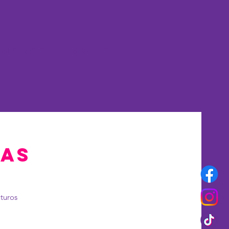
merset
More
ias
uturos