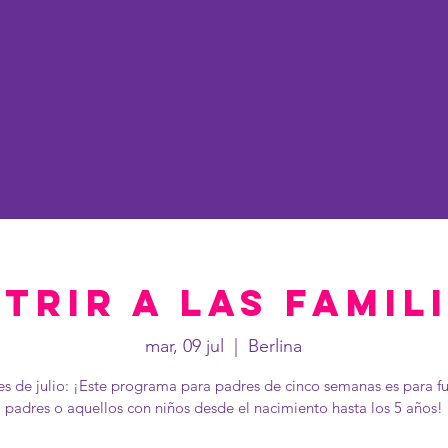
Acerca de
Worcester
So
trir a las famil
mar, 09 jul
  |  
Berlina
s de julio: ¡Este programa para padres de cinco semanas es para f
padres o aquellos con niños desde el nacimiento hasta los 5 años!