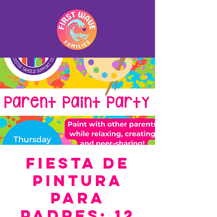
Fiesta de
pintura
para
padres: 12