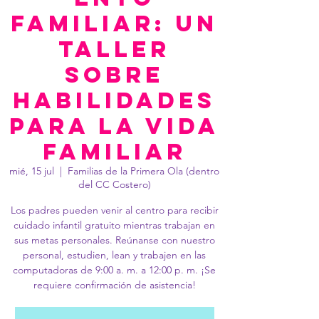
familiar: Un
taller
sobre
habilidades
para la vida
familiar
mié, 15 jul
  |  
Familias de la Primera Ola (dentro
del CC Costero)
Los padres pueden venir al centro para recibir
cuidado infantil gratuito mientras trabajan en
sus metas personales. Reúnanse con nuestro
personal, estudien, lean y trabajen en las
computadoras de 9:00 a. m. a 12:00 p. m. ¡Se
requiere confirmación de asistencia!