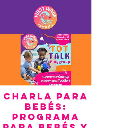
Charla para
bebés:
Programa
para bebés y