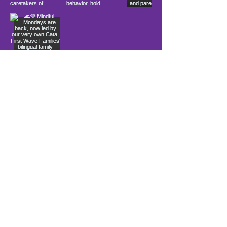
Load More
10900 Ocean Gateway
Berlín, MD 21811
Ubicado dentro de la Iglesia
Comunitaria Costera