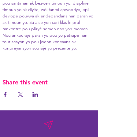
pou santiman ak bezwen timoun yo, disipline 
timoun yo ak diyite, wòl fanmi apwopriye, epi 
devlope pouvwa ak endepandans nan paran yo 
ak timoun yo. Sa a se yon seri klas ki pral 
rankontre pou plizyè semèn nan yon moman. 
Nou ankouraje paran yo pou yo patisipe nan 
tout sesyon yo pou jwenn konesans ak 
konpreyansyon sou sijè yo prezante yo.
Share this event