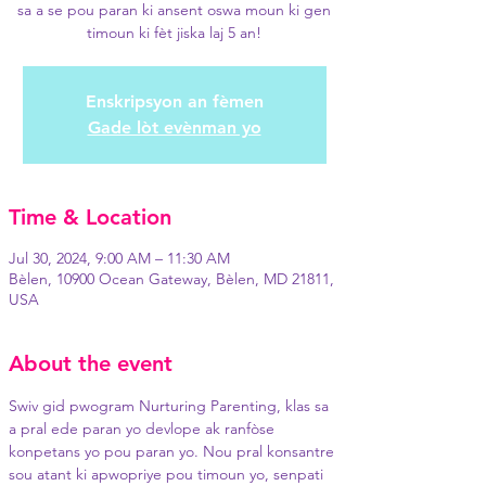
sa a se pou paran ki ansent oswa moun ki gen
timoun ki fèt jiska laj 5 an!
Enskripsyon an fèmen
Gade lòt evènman yo
Time & Location
Jul 30, 2024, 9:00 AM – 11:30 AM
Bèlen, 10900 Ocean Gateway, Bèlen, MD 21811,
USA
About the event
Swiv gid pwogram Nurturing Parenting, klas sa 
a pral ede paran yo devlope ak ranfòse 
konpetans yo pou paran yo. Nou pral konsantre 
sou atant ki apwopriye pou timoun yo, senpati 