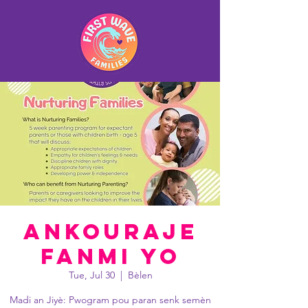
Ankouraje
Fanmi yo
Tue, Jul 30
  |  
Bèlen
Madi an Jiyè: Pwogram pou paran senk semèn