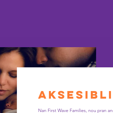
kay
Konsènan
WORCESTER H
Aksesibl
Nan First Wave Families, nou pran an