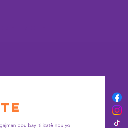
OME
More
ite
gajman pou bay itilizatè nou yo