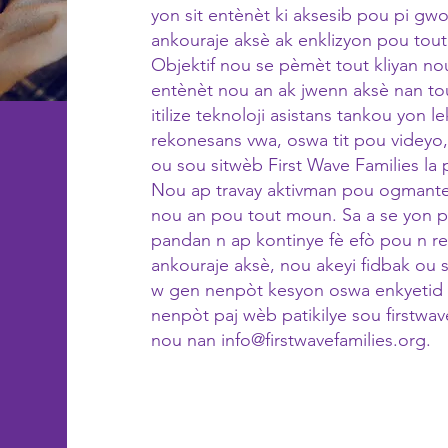
yon sit entènèt ki aksesib pou pi gw
ankouraje aksè ak enklizyon pou tout
Objektif nou se pèmèt tout kliyan nou
entènèt nou an ak jwenn aksè nan tout
itilize teknoloji asistans tankou yon le
rekonesans vwa, oswa tit pou videyo,
ou sou sitwèb First Wave Families la p
Nou ap travay aktivman pou ogmante a
nou an pou tout moun. Sa a se yon p
pandan n ap kontinye fè efò pou n re
ankouraje aksè, nou akeyi fidbak ou 
w gen nenpòt kesyon oswa enkyetid 
nenpòt paj wèb patikilye sou firstwav
nou nan
info@firstwavefamilies.org
.