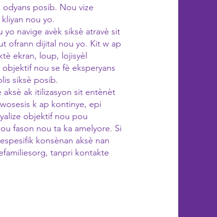
o odyans posib. Nou vize
 kliyan nou yo.
 yo navige avèk siksè atravè sit
 ofrann dijital nou yo. Kit w ap
ktè ekran, loup, lojisyèl
 objektif nou se fè eksperyans
lis siksè posib.
ksè ak itilizasyon sit entènèt
wosesis k ap kontinye, epi
yalize objektif nou pou
sou fason nou ta ka amelyore. Si
espesifik konsènan aksè nan
efamiliesorg, tanpri kontakte