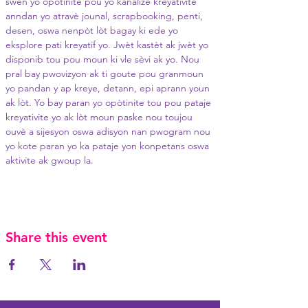
swen yo opòtinite pou yo kanalize kreyativite 
anndan yo atravè jounal, scrapbooking, penti, 
desen, oswa nenpòt lòt bagay ki ede yo 
eksplore pati kreyatif yo. Jwèt kastèt ak jwèt yo 
disponib tou pou moun ki vle sèvi ak yo. Nou 
pral bay pwovizyon ak ti goute pou granmoun 
yo pandan y ap kreye, detann, epi aprann youn 
ak lòt. Yo bay paran yo opòtinite tou pou pataje 
kreyativite yo ak lòt moun paske nou toujou 
ouvè a sijesyon oswa adisyon nan pwogram nou 
yo kote paran yo ka pataje yon konpetans oswa 
aktivite ak gwoup la.
Share this event