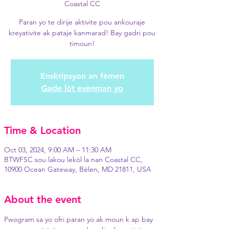
Coastal CC
Paran yo te dirije aktivite pou ankouraje
kreyativite ak pataje kanmarad! Bay gadri pou
timoun!
Enskripsyon an fèmen
Gade lòt evènman yo
Time & Location
Oct 03, 2024, 9:00 AM – 11:30 AM
BTWFSC sou lakou lekòl la nan Coastal CC,
10900 Ocean Gateway, Bèlen, MD 21811, USA
About the event
Pwogram sa yo ofri paran yo ak moun k ap bay 