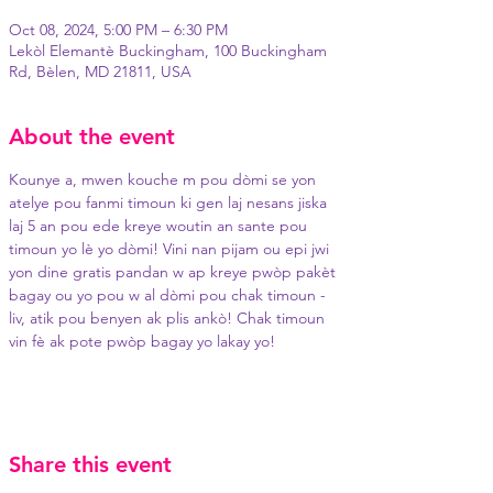
Oct 08, 2024, 5:00 PM – 6:30 PM
Lekòl Elemantè Buckingham, 100 Buckingham
Rd, Bèlen, MD 21811, USA
About the event
Kounye a, mwen kouche m pou dòmi se yon 
atelye pou fanmi timoun ki gen laj nesans jiska 
laj 5 an pou ede kreye woutin an sante pou 
timoun yo lè yo dòmi! Vini nan pijam ou epi jwi 
yon dine gratis pandan w ap kreye pwòp pakèt 
bagay ou yo pou w al dòmi pou chak timoun - 
liv, atik pou benyen ak plis ankò! Chak timoun 
vin fè ak pote pwòp bagay yo lakay yo!
Share this event