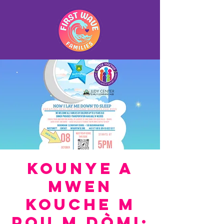
Kounye a
mwen
kouche m
pou m dòmi: