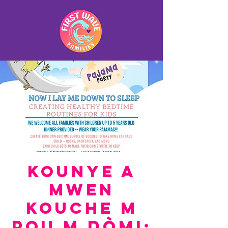
Kounye a
mwen
kouche m
pou m dòmi: