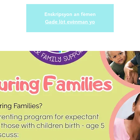
Enskripsyon an fèmen
Gade lòt evènman yo