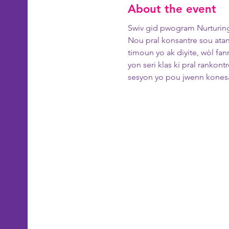
About the event
Swiv gid pwogram Nurturing 
Nou pral konsantre sou atan
timoun yo ak diyite, wòl f
yon seri klas ki pral ranko
sesyon yo pou jwenn konesa