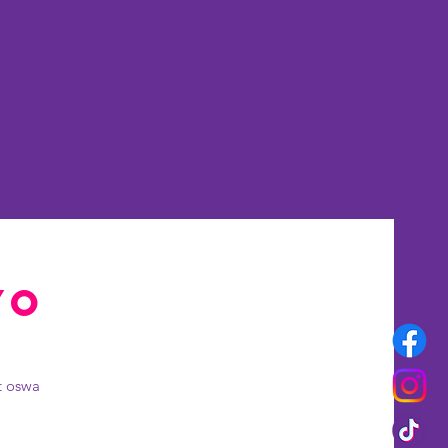
OME
More
yo
t oswa