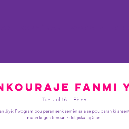
kay
Konsènan
WORCESTER H
nkouraje Fanmi 
Tue, Jul 16
  |  
Bèlen
an Jiyè: Pwogram pou paran senk semèn sa a se pou paran ki ansen
moun ki gen timoun ki fèt jiska laj 5 an!