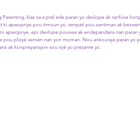
Parenting, klas sa a pral ede paran yo devlope ak ranfòse kon
t ki apwopriye pou timoun yo, senpati pou santiman ak bezwen 
anmi apwopriye, epi devlope pouvwa ak endepandans nan paran y
ntre pou plizyè semèn nan yon moman. Nou ankouraje paran yo p
ns ak konpreyansyon sou sijè yo prezante yo.