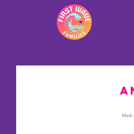
La
A
Madi 