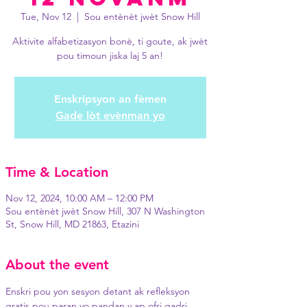
Tue, Nov 12
  |  
Sou entènèt jwèt Snow Hill
Aktivite alfabetizasyon bonè, ti goute, ak jwèt
pou timoun jiska laj 5 an!
Enskripsyon an fèmen
Gade lòt evènman yo
Time & Location
Nov 12, 2024, 10:00 AM – 12:00 PM
Sou entènèt jwèt Snow Hill, 307 N Washington
St, Snow Hill, MD 21863, Etazini
About the event
Enskri pou yon sesyon detant ak refleksyon 
gratis pou paran yo pandan y ap ofri gadri 