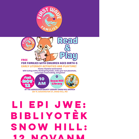
Li epi jwe:
Bibliyotèk
Snow Hill:
12 novanm