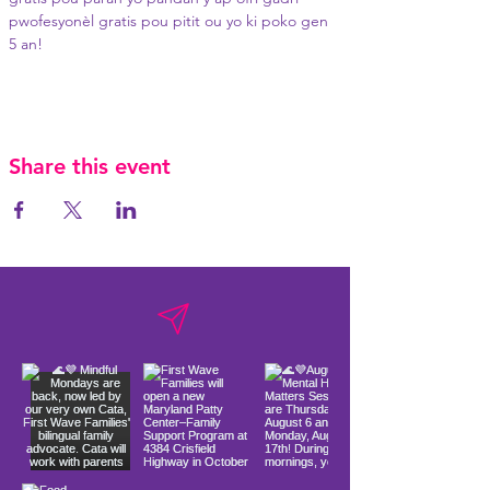
pwofesyonèl gratis pou pitit ou yo ki poko gen 
5 an!
Share this event