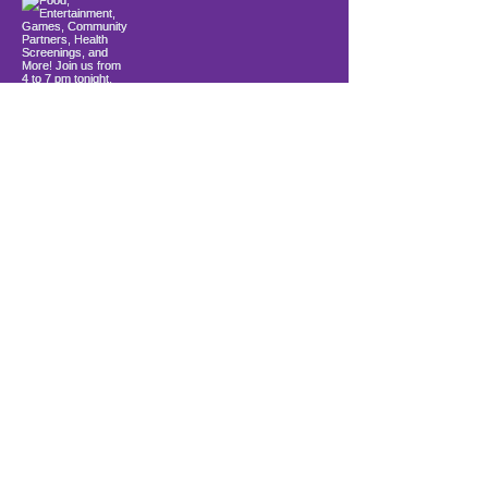
Load More
10900 Ocean Gateway
Berlin, MD 21811
ki sitiye andedan Coastal Community
Church
info@firstwavefamilies.org