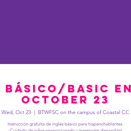
e
About
Worcester
Some
 Básico/Basic E
October 23
Wed, Oct 23
  |  
BTWFSC on the campus of Coastal CC
Instrucción gratuita de inglés básico para hispanohablantes.
¡Cuidado de niños proporcionado y transporte disponible!