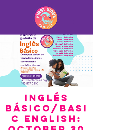
Inglés
Básico/Basi
c English:
October 30