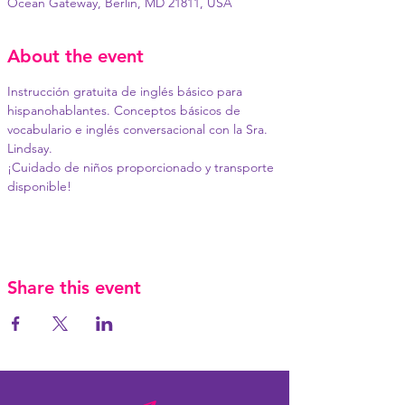
Ocean Gateway, Berlin, MD 21811, USA
About the event
Instrucción gratuita de inglés básico para 
hispanohablantes. Conceptos básicos de 
vocabulario e inglés conversacional con la Sra. 
Lindsay.

¡Cuidado de niños proporcionado y transporte 
disponible!
Share this event