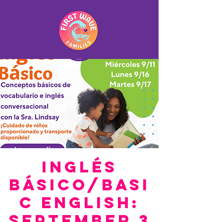
Inglés
Básico/Basi
c English:
September 3